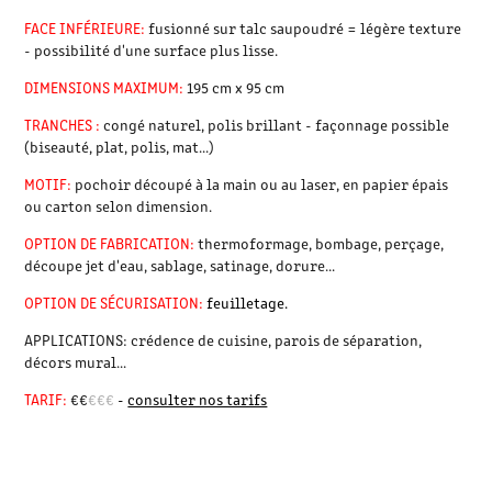
FACE INFÉRIEURE:
fusionné sur talc saupoudré = légère texture
- possibilité d'une surface plus lisse.
DIMENSIONS MAXIMUM:
195 cm x 95 cm
TRANCHES :
congé naturel, polis brillant - façonnage possible
(biseauté, plat, polis, mat...)
MOTIF:
pochoir découpé à la main ou au laser, en papier épais
ou carton selon dimension.
OPTION DE FABRICATION:
thermoformage, bombage, perçage,
découpe jet d'eau, sablage, satinage, dorure...
OPTION DE SÉCURISATION:
feuilletage.
APPLICATIONS:
crédence de cuisine, parois de séparation,
décors mural...
TARIF:
€€
€€€
-
consulter nos tarifs